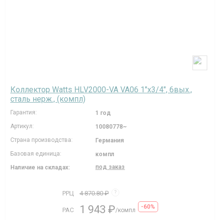
Коллектор Watts HLV2000-VA VA06 1"х3/4", 6вых.,
сталь нерж., (компл)
Гарантия:
1 год
Артикул:
10080778~
Страна производства:
Германия
Базовая единица:
компл
под заказ
Наличие на складах:
РРЦ
4 870.80 ₽
?
1 943 ₽
-60%
РАС
/компл