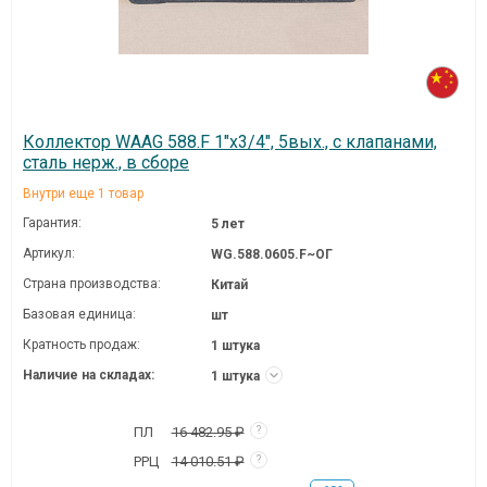
Коллектор WAAG 588.F 1"х3/4", 5вых., c клапанами,
сталь нерж., в сборе
Внутри еще 1 товар
Гарантия:
5 лет
Артикул:
WG.588.0605.F~ОГ
Страна производства:
Китай
Базовая единица:
шт
Кратность продаж:
1 штука
Наличие на складах:
1 штука
ПЛ
16 482.95 ₽
?
РРЦ
14 010.51 ₽
?