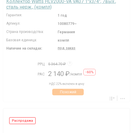
Коллектор Watts HLV2000-VA VA07 1"х3/4", 7вых.,
сталь нерж., (компл)
Гарантия:
1 год
Артикул:
10080779~
Страна производства:
Германия
Базовая единица:
компл
под заказ
Наличие на складах:
РРЦ
5 364.70 ₽
?
2 140 ₽
-60%
РАС
/компл
НДС 22% включен в цену
Похожий
Распродажа