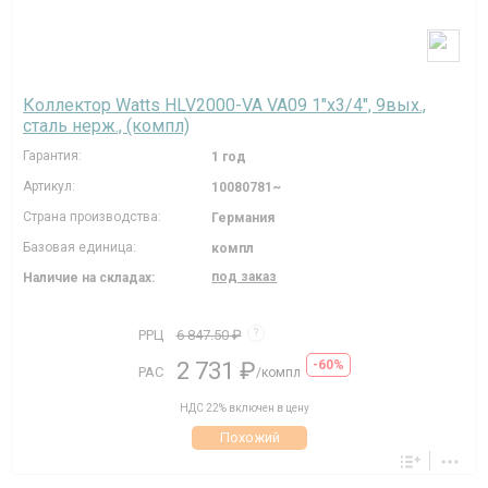
Коллектор Watts HLV2000-VA VA09 1"х3/4", 9вых.,
сталь нерж., (компл)
Гарантия:
1 год
Артикул:
10080781~
Страна производства:
Германия
Базовая единица:
компл
под заказ
Наличие на складах:
РРЦ
6 847.50 ₽
?
2 731 ₽
-60%
РАС
/компл
НДС 22% включен в цену
Похожий