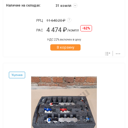
Наличие на складах:
31 компл
РРЦ
11 640.20 ₽
?
4 474 ₽
-62%
РАС
/компл
НДС 22% включен в цену
В корзину
Уценка