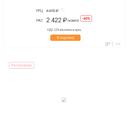
РРЦ
6 072 ₽
?
2 422 ₽
-60%
РАС
/компл
НДС 22% включен в цену
В корзину
Распродажа