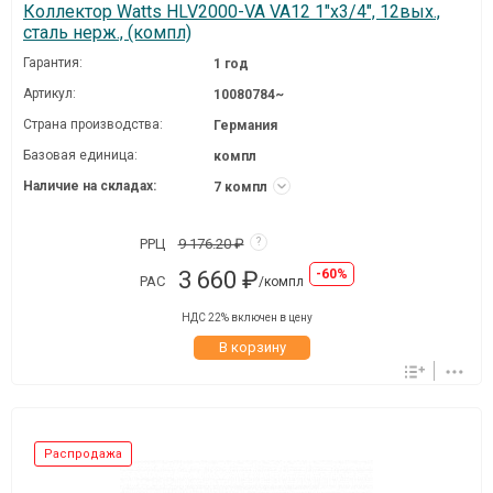
Коллектор Watts HLV2000-VA VA12 1"х3/4", 12вых.,
сталь нерж., (компл)
Гарантия:
1 год
Артикул:
10080784~
Страна производства:
Германия
Базовая единица:
компл
Наличие на складах:
7 компл
РРЦ
9 176.20 ₽
?
3 660 ₽
-60%
РАС
/компл
НДС 22% включен в цену
В корзину
Распродажа