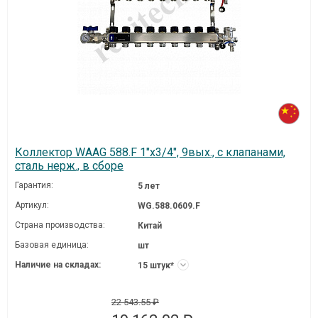
Коллектор WAAG 588.F 1"х3/4", 9вых., c клапанами,
сталь нерж., в сборе
Гарантия:
5 лет
Артикул:
WG.588.0609.F
Страна производства:
Китай
Базовая единица:
шт
Наличие на складах:
15 штук*
22 543.55 ₽