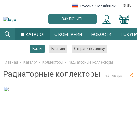
RUB
Россия
,
Челябинск
ЗАКЛЮЧИТЬ
ОПТОВЫЙ ДОГОВОР
КАТАЛОГ
О КОМПАНИИ
НОВОСТИ
ПОКУП
Виды
Бренды
Отправить заявку
Главная
-
Каталог
-
Коллекторы
-
Радиаторные коллекторы
Радиаторные коллекторы
62 товара