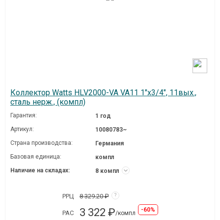
Коллектор Watts HLV2000-VA VA11 1"х3/4", 11вых.,
сталь нерж., (компл)
Гарантия:
1 год
Артикул:
10080783~
Страна производства:
Германия
Базовая единица:
компл
Наличие на складах:
8 компл
РРЦ
8 329.20 ₽
?
3 322 ₽
-60%
РАС
/компл