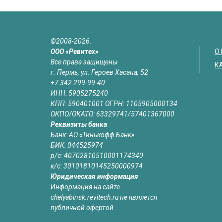
©2008-2026.
ООО «Ревитех»
О
Все права защищены
К
г. Пермь, ул. Героев Хасана, 52
+7 342 299-99-40
ИНН: 5905275240
КПП: 590401001 ОГРН: 1105905000134
ОКПО/ОКАТО: 63329741/57401367000
Реквизиты банка
Банк: АО «Тинькофф Банк»
БИК: 044525974
р/с: 40702810510001174340
к/с: 30101810145250000974
Юридическая информация
Информация на сайте
chelyabinsk.revitech.ru не является
публичной офертой