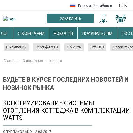
RUB
Россия
,
Челябинск
ЗАКЛЮЧИТЬ
ОПТОВЫЙ ДОГОВОР
АЛОГ
О КОМПАНИИ
НОВОСТИ
ПОКУПАТЕЛЯМ
ПОС
О компании
Сертификаты
Объекты
Отзывы
Оставить о
Главная
-
О компании
-
Новости
БУДЬТЕ В КУРСЕ ПОСЛЕДНИХ НОВОСТЕЙ И
НОВИНОК РЫНКА
КОНСТРУИРОВАНИЕ СИСТЕМЫ
ОТОПЛЕНИЯ КОТТЕДЖА В КОМПЛЕКТАЦИИ
WATTS
ОПУБЛИКОВАНО 12.03.2017