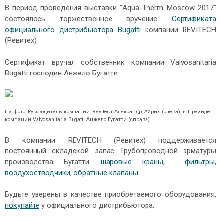
В период проведения выставки "Aqua-Therm Moscow 2017"
состоялось торжественное вручение
Сертификата
официального дистрибьютора Bugatti
компании REVITECH
(Ревитех).
Сертификат вручал собственник компании Valvosanitaria
Bugatti господин Анжело Бугатти.
На фото
Руководитель компании Revitech Александр Айрих (слева) и Президент
компании Valvosanitaria Bugatti Анжело Бугатти (справа).
В компании REVITECH (Ревитех) поддерживается
постоянный складской запас Трубопроводной арматуры
производства Бугатти:
шаровые краны
,
фильтры
,
воздухоотводчики
,
обратные клапаны
.
Будьте уверены в качестве приобретаемого оборудования,
покупайте
у официального дистрибьютора.