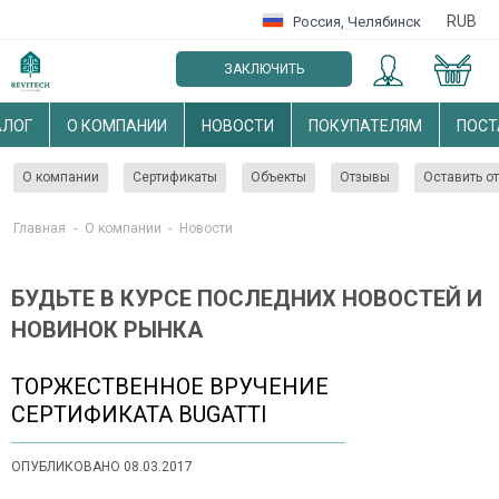
RUB
Россия
,
Челябинск
ЗАКЛЮЧИТЬ
ОПТОВЫЙ ДОГОВОР
АЛОГ
О КОМПАНИИ
НОВОСТИ
ПОКУПАТЕЛЯМ
ПОС
О компании
Сертификаты
Объекты
Отзывы
Оставить о
Главная
-
О компании
-
Новости
БУДЬТЕ В КУРСЕ ПОСЛЕДНИХ НОВОСТЕЙ И
НОВИНОК РЫНКА
ТОРЖЕСТВЕННОЕ ВРУЧЕНИЕ
СЕРТИФИКАТА BUGATTI
ОПУБЛИКОВАНО 08.03.2017