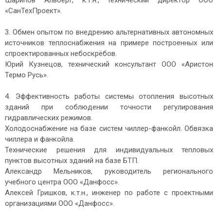
Шарипов Альберт, к.т.н., технический директор ООО
«СанТехПроект».
3. Обмен опытом по внедрению альтернативных автономных
источников теплоснабжения на примере построенных или
спроектированных небоскрёбов.
Юрий Кузнецов, технический консультант ООО «Аристон
Термо Русь».
4. Эффективность работы системы отопления высотных
зданий при соблюдении точности регулирования
гидравлических режимов.
Холодоснабжение на базе систем чиллер-фанкойл. Обвязка
чиллера и фанкойла.
Технические решения для индивидуальных тепловых
пунктов высотных зданий на базе БТП.
Александр Мельников, руководитель регионального
учебного центра ООО «Данфосс».
Алексей Гришков, к.т.н., инженер по работе с проектными
организациями ООО «Данфосс».