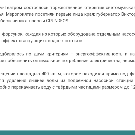
ом-Театром состоялось торжественное открытие светомузыкал
я. Мероприятие посетили первые лица края: губернатор Викто
 обеспечивают насосы GRUNDFOS.
9 форсунок, каждая из которых оборудована отдельным насос
ть эффект «танцующих» водных потоков.
одбиралось по двум критериям – энергоэффективность и н
ляет обеспечить оптимальное потребление электричества, нес
мещении площадью 400 кв. м, которое находится прямо под ф
Для удаления лишней воды из подземной насосной станции
собно перекачивать воду с твёрдыми частицами размером до 12