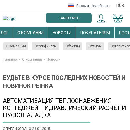
RUB
Россия
,
Челябинск
ЗАКЛЮЧИТЬ
ОПТОВЫЙ ДОГОВОР
АЛОГ
О КОМПАНИИ
НОВОСТИ
ПОКУПАТЕЛЯМ
ПОС
О компании
Сертификаты
Объекты
Отзывы
Оставить о
Главная
-
О компании
-
Новости
БУДЬТЕ В КУРСЕ ПОСЛЕДНИХ НОВОСТЕЙ И
НОВИНОК РЫНКА
АВТОМАТИЗАЦИЯ ТЕПЛОСНАБЖЕНИЯ
КОТТЕДЖЕЙ, ГИДРАВЛИЧЕСКИЙ РАСЧЕТ И
ПУСКОНАЛАДКА
ОПУБЛИКОВАНО 26.01.2015