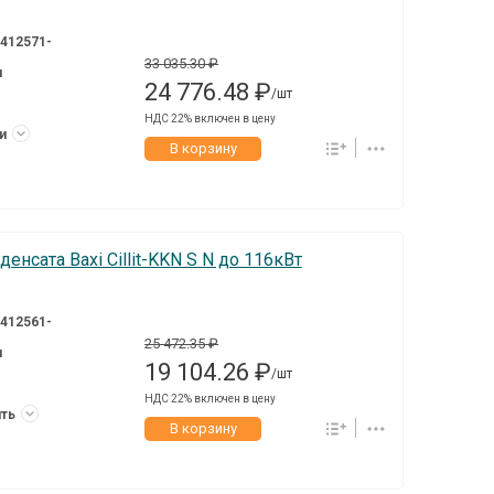
412571-
33 035.30 ₽
я
24 776.48 ₽
/шт
НДС 22% включен в цену
ки
В корзину
енсата Baxi Cillit-KKN S N до 116кВт
412561-
25 472.35 ₽
я
19 104.26 ₽
/шт
НДС 22% включен в цену
ить
В корзину