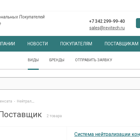
ональных Покупателей
+7 342 299-99-40
е
sales@revitech.ru
МПАНИИ
НОВОСТИ
ПОКУПАТЕЛЯМ
ПОСТАВЩИКАМ
ВИДЫ
БРЕНДЫ
ОТПРАВИТЬ ЗАЯВКУ
енсата
-
Нейтрализаторы конденсата Поставщик
 Поставщик
2 товара
Система нейтрализации кон