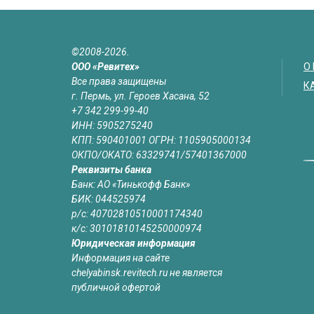
©2008-2026.
ООО «Ревитех»
О
Все права защищены
К
г. Пермь, ул. Героев Хасана, 52
+7 342 299-99-40
ИНН: 5905275240
КПП: 590401001 ОГРН: 1105905000134
ОКПО/ОКАТО: 63329741/57401367000
Реквизиты банка
Банк: АО «Тинькофф Банк»
БИК: 044525974
р/с: 40702810510001174340
к/с: 30101810145250000974
Юридическая информация
Информация на сайте
chelyabinsk.revitech.ru не является
публичной офертой