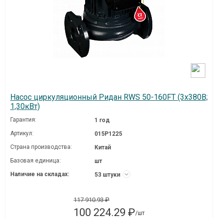
Насос циркуляционный Ридан RWS 50-160FT (3х380В;
1,30кВт)
Гарантия:
1 год
Артикул:
015P1225
Страна производства:
Китай
Базовая единица:
шт
Наличие на складах:
53 штуки
117 910.93 ₽
100 224.29 ₽
/шт