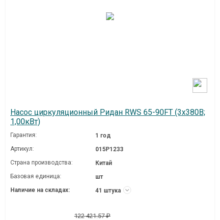
Насос циркуляционный Ридан RWS 65-90FT (3х380В;
1,00кВт)
Гарантия:
1 год
Артикул:
015P1233
Страна производства:
Китай
Базовая единица:
шт
Наличие на складах:
41 штука
122 421.57 ₽