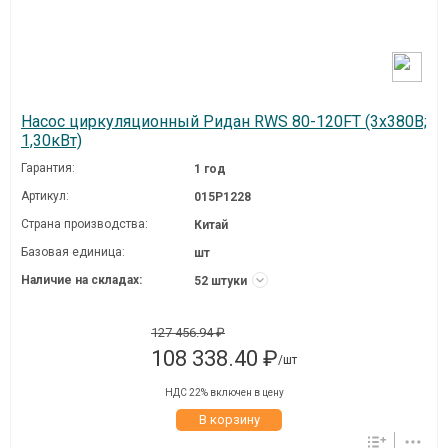
Насос циркуляционный Ридан RWS 80-120FT (3х380В;
1,30кВт)
Гарантия:
1 год
Артикул:
015P1228
Страна производства:
Китай
Базовая единица:
шт
Наличие на складах:
52 штуки
127 456.94 ₽
108 338.40 ₽
/шт
НДС 22% включен в цену
В корзину