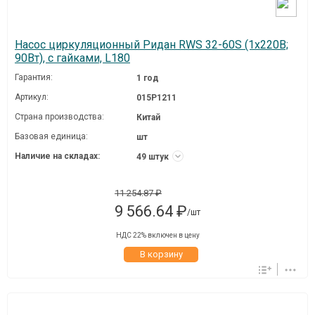
Насос циркуляционный Ридан RWS 32-60S (1х220В;
90Вт), с гайками, L180
Гарантия:
1 год
Артикул:
015P1211
Страна производства:
Китай
Базовая единица:
шт
Наличие на складах:
49 штук
11 254.87 ₽
9 566.64 ₽
/шт
НДС 22% включен в цену
В корзину