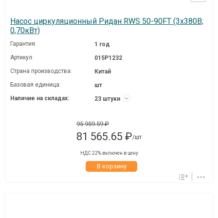
Насос циркуляционный Ридан RWS 50-90FT (3х380В;
0,70кВт)
Гарантия:
1 год
Артикул:
015P1232
Страна производства:
Китай
Базовая единица:
шт
Наличие на складах:
23 штуки
95 959.59 ₽
81 565.65 ₽
/шт
НДС 22% включен в цену
В корзину