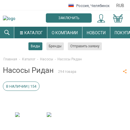
RUB
Россия
,
Челябинск
ЗАКЛЮЧИТЬ
ОПТОВЫЙ ДОГОВОР
КАТАЛОГ
О КОМПАНИИ
НОВОСТИ
ПОКУП
Виды
Бренды
Отправить заявку
Главная
-
Каталог
-
Насосы
-
Насосы Ридан
Насосы Ридан
294 товара
В НАЛИЧИИ | 154