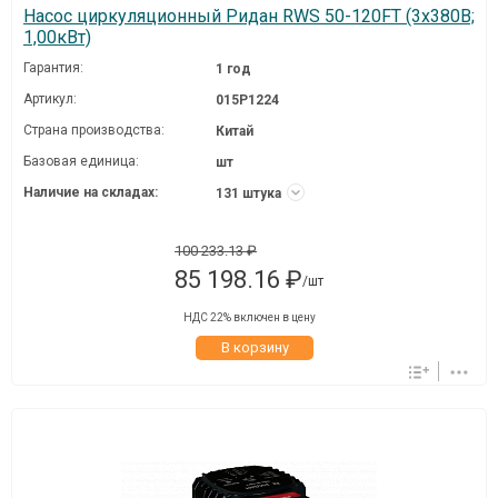
Насос циркуляционный Ридан RWS 50-120FT (3х380В;
1,00кВт)
Гарантия:
1 год
Артикул:
015P1224
Страна производства:
Китай
Базовая единица:
шт
Наличие на складах:
131 штука
100 233.13 ₽
85 198.16 ₽
/шт
НДС 22% включен в цену
В корзину