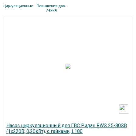
Цир­ку­ляци­он­ные
По­выше­ния дав­
ле­ния
Насос циркуляционный для ГВС Ридан RWS 25-80SB
(1х220В; 0,20кВт), с гайками, L180