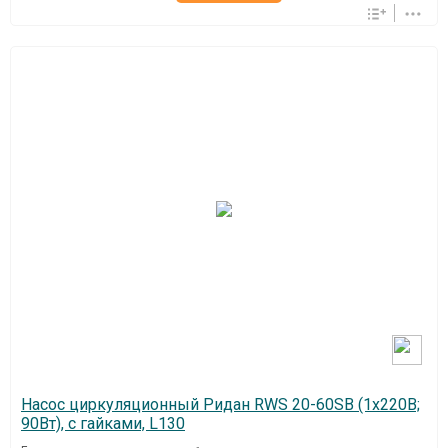
Насос циркуляционный Ридан RWS 20-60SB (1х220В;
90Вт), с гайками, L130