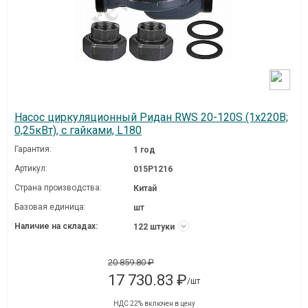
Насос циркуляционный Ридан RWS 20-120S (1х220В;
0,25кВт), с гайками, L180
Гарантия:
1 год
Артикул:
015P1216
Страна производства:
Китай
Базовая единица:
шт
Наличие на складах:
122 штуки
20 859.80 ₽
17 730.83 ₽
/шт
НДС 22% включен в цену