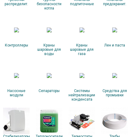
распределит.
безопасности
подпиточные
предохранит.
котла
Контроллеры
Краны
Краны
Лен и паста
шаровые для
шаровые для
воды
газа
Насосные
Сепараторы
Системы
Средства для
модули
нейтрализации
промывки
конденсата
Стабилизаторы
Теплоносители
Термостаты
Трубы