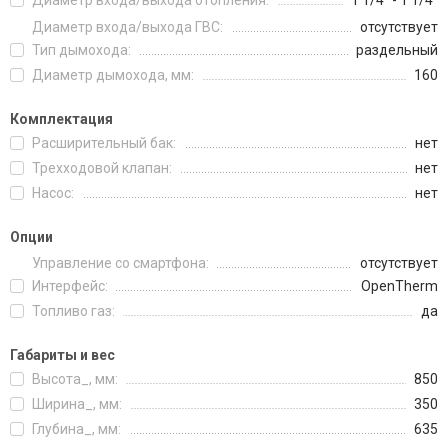
Диаметр входа/выхода отопления:
1 1/4" - 1 1/4"
Диаметр входа/выхода ГВС:
отсутствует
Тип дымохода:
раздельный
Диаметр дымохода, мм:
160
Комплектация
Расширительный бак:
нет
Трехходовой клапан:
нет
Насос:
нет
Опции
Управление со смартфона:
отсутствует
Интерфейс:
OpenTherm
Топливо газ:
да
Габариты и вес
Высота_, мм:
850
Ширина_, мм:
350
Глубина_, мм:
635