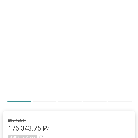
Item 1 of 5
item 0
item 1
item 2
item 3
item 
235 125 ₽
176 343.75 ₽
/шт
4 408.59 ₽
/кВт
?