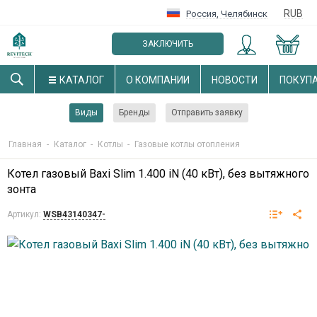
RUB
Россия
,
Челябинск
ЗАКЛЮЧИТЬ
ОПТОВЫЙ ДОГОВОР
КАТАЛОГ
О КОМПАНИИ
НОВОСТИ
ПОКУП
Виды
Бренды
Отправить заявку
Главная
-
Каталог
-
Котлы
-
Газовые котлы отопления
Котел газовый Baxi Slim 1.400 iN (40 кВт), без вытяжного
зонта
Артикул:
WSB43140347-