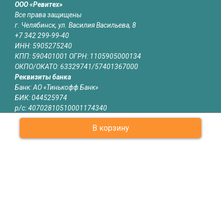
ООО «Ревитех»
Все права защищены
г. Челябинск, ул. Василия Васильева, 8
+7 342 299-99-40
ИНН: 5905275240
КПП: 590401001 ОГРН: 1105905000134
ОКПО/ОКАТО: 63329741/57401367000
Реквизиты банка
Банк: АО «Тинькофф Банк»
БИК: 044525974
р/с: 40702810510001174340
к/с: 30101810145250000974
В корзину
Юридическая информация
Информация на сайте chelyabinsk.revitech.ru не является
публичной офертой
О КОМПАНИИ
КАТАЛОГ
СЕРТИФИКАТЫ