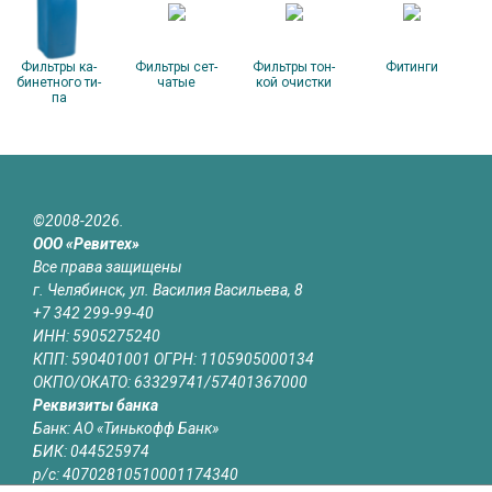
Филь­тры ка­
Филь­тры сет­
Филь­тры тон­
Фи­тин­ги
бинет­но­го ти­
ча­тые
кой очис­тки
па
©2008-2026.
ООО «Ревитех»
Все права защищены
г. Челябинск, ул. Василия Васильева, 8
+7 342 299-99-40
ИНН: 5905275240
КПП: 590401001 ОГРН: 1105905000134
ОКПО/ОКАТО: 63329741/57401367000
Реквизиты банка
Банк: АО «Тинькофф Банк»
БИК: 044525974
р/с: 40702810510001174340