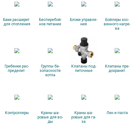
Ба­ки рас­ши­рит.
Бес­пе­ребой­
Бло­ки уп­равле­
Бой­ле­ры кос­
для отоп­ле­ния
ное пи­тание
ния
венно­го наг­ре­
ва
Гре­бен­ки рас­
Груп­пы бе­
Кла­паны под­
Кла­паны пре­
пре­делит.
зопас­ности
пи­точ­ные
дох­ра­нит.
кот­ла
Кон­трол­ле­ры
Кра­ны ша­
Кра­ны ша­
Лен и пас­та
ровые для во­
ровые для га­
ды
за