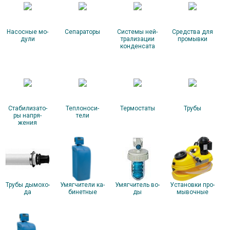
На­сос­ные мо­
Се­пара­торы
Сис­те­мы ней­
Средс­тва для
дули
тра­лиза­ции
про­мыв­ки
кон­денса­та
Ста­били­зато­
Теп­ло­носи­
Тер­моста­ты
Тру­бы
ры нап­ря­
тели
жения
Тру­бы ды­мохо­
Умяг­чи­тели ка­
Умяг­чи­тель во­
Ус­та­нов­ки про­
да
бинет­ные
ды
мывоч­ные