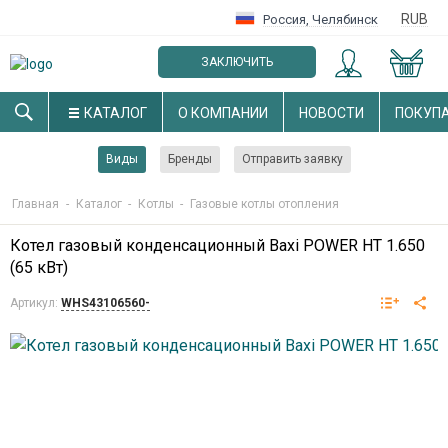
RUB
Россия
,
Челябинск
ЗАКЛЮЧИТЬ
ОПТОВЫЙ ДОГОВОР
КАТАЛОГ
О КОМПАНИИ
НОВОСТИ
ПОКУП
Виды
Бренды
Отправить заявку
Главная
-
Каталог
-
Котлы
-
Газовые котлы отопления
Котел газовый конденсационный Baxi POWER HT 1.650
(65 кВт)
Артикул:
WHS43106560-