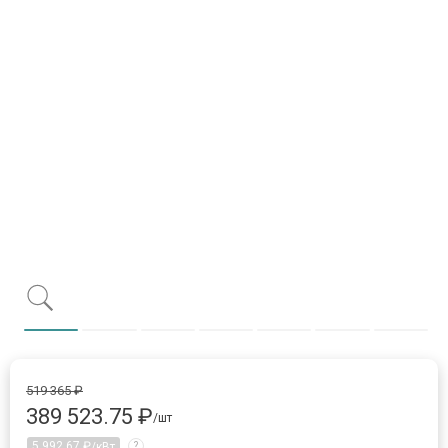
Item 1 of 7
item 0
item 1
item 2
item 3
item 4
item 5
item 
519 365 ₽
389 523.75 ₽
/шт
5 992.67 ₽
/кВт
?